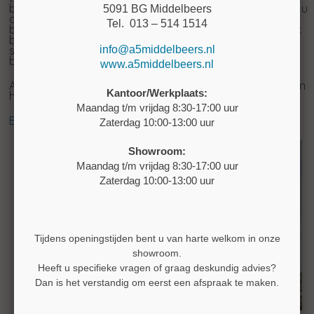
beglazingssysteem kan volledig geopend worden zodat u
5091 BG Middelbeers
optimaal kunt genieten van de buitenlucht. Wanneer het
Tel. 013 – 514 1514
balkonbeglazingssysteem volledig gesloten is kunt u ook
bij slecht weer optimaal van uw balkon genieten. Het
info@a5middelbeers.nl
schuifsysteem is onderhoudsvrij en gemakkelijk
bedienbaar.
www.a5middelbeers.nl
5
A
Deco Middelbeers levert en plaatst balkon beglazing in
Kantoor/Werkplaats:
heel Nederland.
Maandag t/m vrijdag 8:30-17:00 uur
Bekijk hier de algemene voorwaarden
Zaterdag 10:00-13:00 uur
Showroom:
Maandag t/m vrijdag 8:30-17:00 uur
Zaterdag 10:00-13:00 uur
Tijdens openingstijden bent u van harte welkom in onze
showroom.
Heeft u specifieke vragen of graag deskundig advies?
Dan is het verstandig om eerst een afspraak te maken.