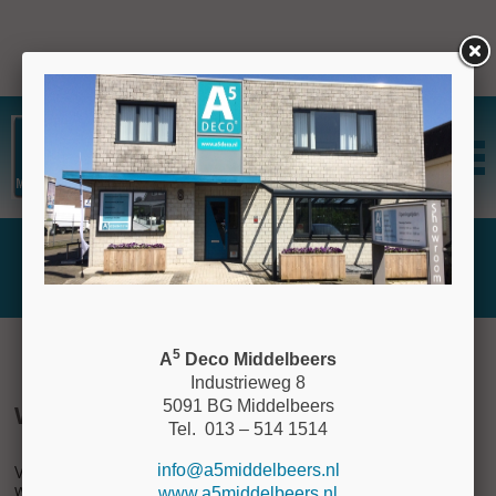
Inloggen
Wachtwoord vergeten
5
A
Deco Middelbeers
Industrieweg 8
5091 BG Middelbeers
Wachtwoord vergeten
Tel. 013 – 514 1514
info@a5middelbeers.nl
Vul het e-mailadres in waarmee u zich hebt geregistreerd en
wij sturen u een nieuw wachtwoord toe.
www.a5middelbeers.nl